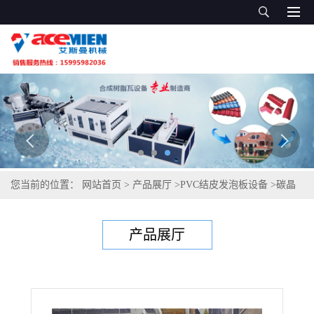
您当前的位置：
网站首页
>
产品展厅
>
PVC结皮发泡板设备
>
碳晶
板生产设备_石塑墙板设备
产品展厅