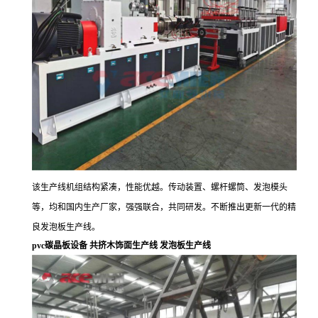
该生产线机组结构紧凑，性能优越。传动装置、螺杆螺筒、发泡模头
等，均和国内生产厂家，强强联合，共同研发。不断推出更新一代的精
良发泡板生产线。
pvc
碳晶板设备
共挤木饰面生产线 发泡板生产线