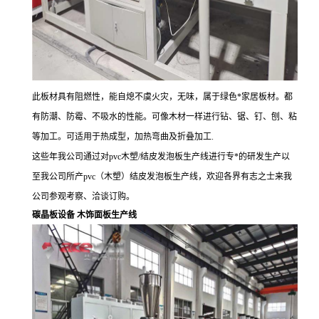
此板材具有阻燃性，能自熄不虞火灾，无味，属于绿色
*家居板材。都
有防潮、防霉、不吸水的性能。可像木材一样进行钻、锯、钉、刨、粘
等加工。可适用于热成型，加热弯曲及折叠加工.
这些年我公司通过对
pvc木塑/结皮发泡板生产线进行专*的研发生产以
至我公司所产pvc（木塑）结皮发泡板生产线，欢迎各界有志之士来我
公司参观考察、洽谈订购。
碳晶板设备
木饰面板生产线