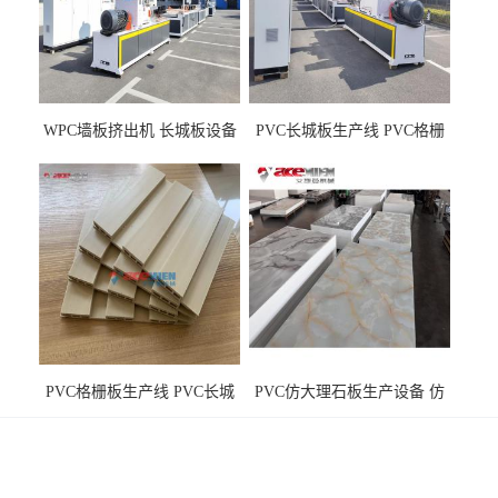
WPC墙板挤出机 长城板设备
PVC长城板生产线 PVC格栅
WPC长城板生产线
板机器价格
PVC格栅板生产线 PVC长城
PVC仿大理石板生产设备 仿
板机器价格
大理石板设备