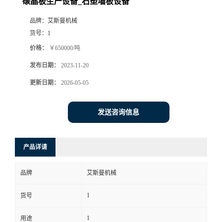
碳晶板生产设备_石塑墙板设备
品牌：
艾斯曼机械
货号：
1
价格：
￥650000/吨
发布日期：
2023-11-20
更新日期：
2026-05-05
发送咨询信息
产品详请
品牌
艾斯曼机械
1
货号
1
用途