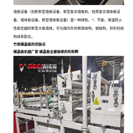
墙板设备（创新新型墙板设备、新型复合墙板机、轻质复合墙体板设
备、墙体板设备、新型墙体板设备）是一种绿色、
*
、节能、保温防火
性能优越的新型大板墙体，可与国内外的框架结构，钢结构，异形柱结
构体系配合。
竹炭碳晶板的优缺点
碳晶板机器厂家
碳晶板全屋装修的利和弊