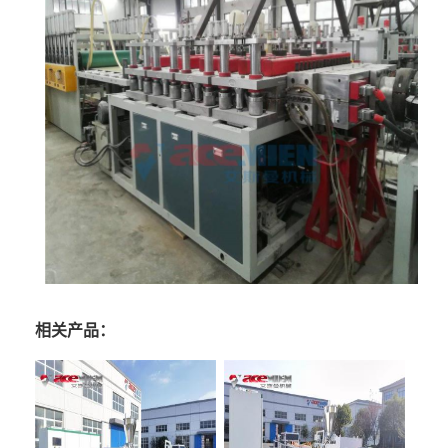
相关产品：