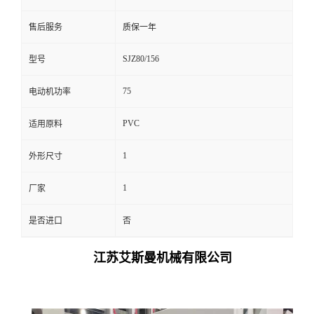
售后服务
质保一年
SJZ80/156
型号
75
电动机功率
PVC
适用原料
1
外形尺寸
1
厂家
是否进口
否
江苏艾斯曼机械有限公司