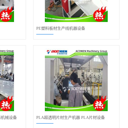
PE塑料板材生产线机器设备
料机械设备
PLA超透明片材生产机器 PLA片材设备