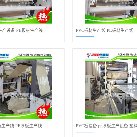
生产设备 PE板材生产线
PVC板材生产线 PE板材生产线
生产线 PE厚板生产线
PVC板设备 pp厚板生产设备 塑