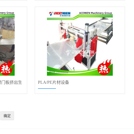
塑门板挤出生
PLA/PE片材设备