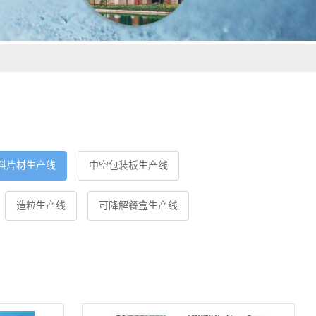
料片材生产线
中空包装板生产线
造粒生产线
可降解餐盒生产线