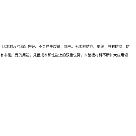
、比木材尺寸稳定性好、不会产生裂缝、翘曲。无木材结疤、斜纹；具有防腐、防
具有非常广泛的用途，凭借成本和性能上的双重优势，木塑板材料不断扩大应用领