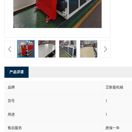
产品详请
品牌
艾斯曼机械
1
货号
1
用途
售后服务
质保一年