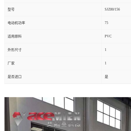
SJZ80/156
型号
75
电动机功率
PVC
适用原料
1
外形尺寸
1
厂家
是否进口
是