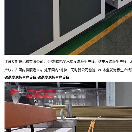
江苏艾斯曼
机械有限公司，
专
*
制造
PVC
木塑发泡板生产线、结皮发泡板生产线、
产线，占国内份额近
1/3
，处于国内
*
地位，同时我公司也是
PVC
木塑发泡板生产线
碳晶发
泡
板生产设备
-碳晶发
泡
板生产设备