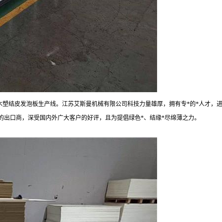
木塑结皮发泡板生产线。
江苏艾斯曼
机械有限公司科技力量雄厚，拥有
专
*
的
*
人才，
的出口商，深受国内外广大客户的好评，且为提倡绿色
*
、结缘
*
尽绵薄之力。