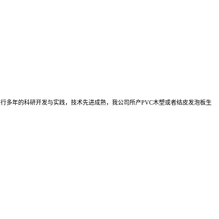
进行多年的科研开发与实践，技术先进成熟，我公司所产
PVC
木塑或者结皮发泡板生