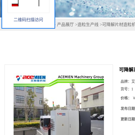
二维码扫描访问
您当前的位置：
网站首页
>
产品展厅
>
造粒生产线
>
可降解片材造粒机
可降解
品牌：
艾
货号：
1
价格：
￥
发布日期
更新日期