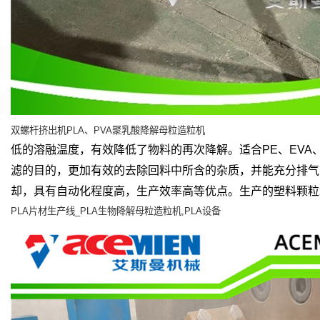
双螺杆挤出机
PLA
、
PVA
聚乳酸降解母粒造粒机
低的溶融温度，有效降低了物料的再次降解。适合
PE
、
EVA
滤的目的，更加有效的去除回料中所含的杂质，并能充分排气
却，具有自动化程度高，生产效率高等优点。生产的塑料颗粒
PLA
片材生产线
_PLA
生物降解母粒造粒机
,PLA
设备