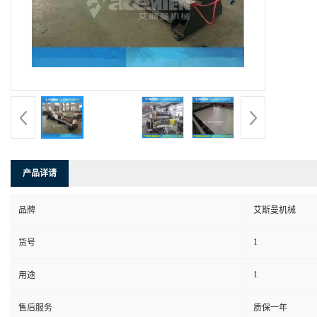
产品详请
品牌
艾斯曼机械
1
货号
1
用途
售后服务
质保一年