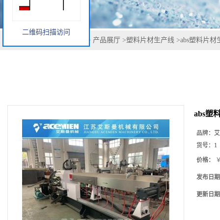
二维码扫描访问
您当前的位置：
网站首页
>
产品展厅
>
塑料片材生产线
>
abs塑料片
abs
品牌：
艾
货号：
1
价格：
￥
发布日期
更新日期