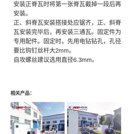
安装正脊瓦时将第一张脊瓦截掉一段后再
安装。
正、斜脊瓦安装搭接处应锯齐，正、斜脊
瓦安装完毕后，再安装三通瓦。固定件为
专用配件。固定时，先用电钻钻孔，孔径
要比钩钉丝杆大
2mm
。
自攻螺丝建议选用直径
6.3mm
。
相关产品：