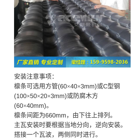
安装注意事项：
檩条可选用方管
(60
×
40
×
3mm)
或
C
型钢
(100
×
50
×
20
×
3mm)
或防腐木方
(60
×
40mm)
。
檩条间距为
660mm
，由下往上排列。
主瓦安装时要根据当地分向，逆向安装。
搭接一个瓦波，两侧同时进行。