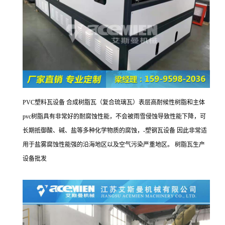
PVC
塑料瓦设备
合成树脂瓦（复合琉璃瓦）表层高耐候性树脂和主体
pvc
树脂具有非常好的耐腐蚀性能，不会被雨雪侵蚀导致性能下降，可
长期抵御酸、碱、盐等多种化学物质的腐蚀，
-
塑钢瓦设备
因此非常适
用于盐雾腐蚀性能强的沿海地区以及空气污染严重地区。
树脂瓦生产
设备批发