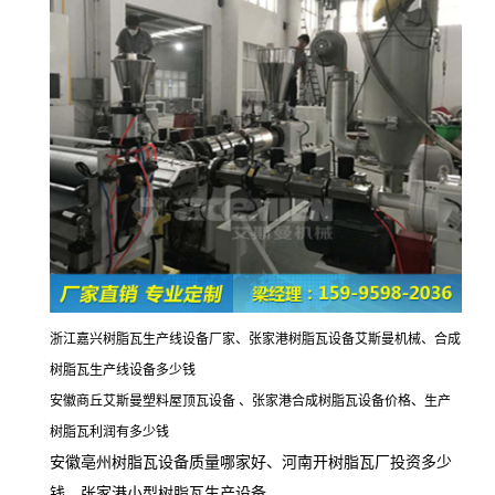
浙江嘉兴树脂瓦生产线设备厂家、张家港树脂瓦设备艾斯曼机械、
合成
树脂瓦生产线设备多少钱
安徽商丘艾斯曼塑料屋顶瓦设备
、张家港合成树脂瓦设备价格、生产
树脂瓦利润有多少钱
安徽亳州树脂瓦设备质量哪家好、河南开树脂瓦厂投资多少
钱、张家港小型树脂瓦生产设备