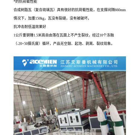
*的抗荷载性能
合成树脂瓦（复合琉璃瓦）具有很好的抗荷载性能，在支撑间隔
660mm
情况下，加重
150kg
，瓦没有裂缝，没有被破坏。
抗冲击耐低温效果好
1
公斤重钢锤
1.5
米高自由落在瓦面上不产生裂纹，经过
10
个冻融
（
-20+50
摄氏度）循环，产品无空鼓、起泡、剥离、裂纹现象。