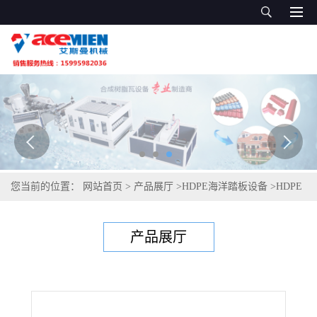
您当前的位置：
网站首页
>
产品展厅
>
HDPE海洋踏板设备
>
HDPE
海洋防滑踏板生产线设备
产品展厅