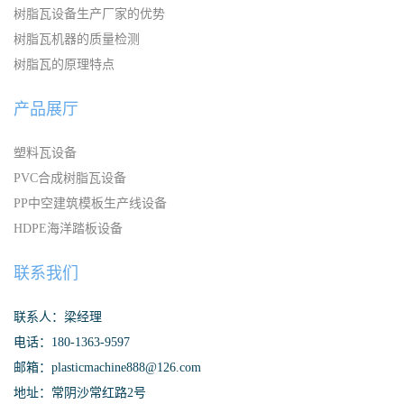
树脂瓦设备生产厂家的优势
树脂瓦机器的质量检测
树脂瓦的原理特点
产品展厅
塑料瓦设备
PVC合成树脂瓦设备
PP中空建筑模板生产线设备
HDPE海洋踏板设备
联系我们
联系人：梁经理
电话：180-1363-9597
邮箱：plasticmachine888@126.com
地址：常阴沙常红路2号