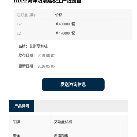
HDPE海洋防滑踏板生产线设备
起订量 (套)
价格
1-2
￥
480000 /套
≥2
￥
470000 /套
品牌：
艾斯曼机械
发布日期：
2019-08-07
更新日期：
2026-05-05
发送咨询信息
产品详请
品牌
艾斯曼机械
用途
海洋踏板