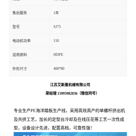
售后服务
1年
SJ75
型号
110
电动机功率
HDPE
适用原料
400*80
外形尺寸
江苏艾斯曼机械有限公司
梁经理 15995982036（微信同号）
专业生产
海洋踏板生产线，采用高效高产的单螺杆挤出机
PE
及共挤工艺，加长的定型台冷却及在线压花等工艺一次性成
型，设备设计先进，配置高档，可靠性强！