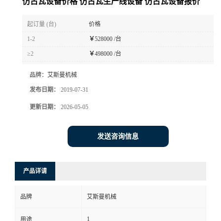
仿古瓦设备价格 仿古瓦生产线设备 仿古瓦设备报价
起订量 (台)
价格
1-2
￥
528000 /台
≥2
￥
498000 /台
品牌：
艾斯曼机械
发布日期：
2019-07-31
更新日期：
2026-05-05
发送咨询信息
产品详请
品牌
艾斯曼机械
1
用途