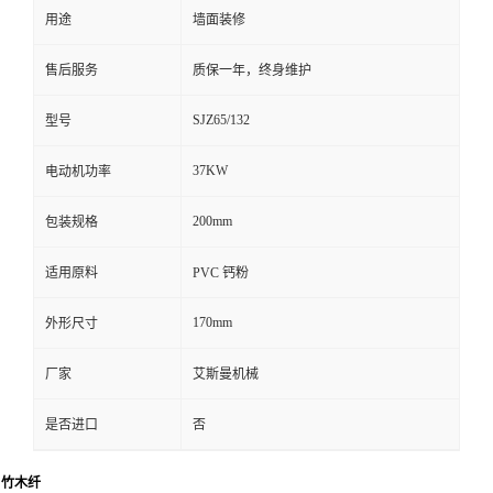
用途
墙面装修
售后服务
质保一年，终身维护
SJZ65/132
型号
37KW
电动机功率
200mm
包装规格
适用原料
PVC 钙粉
170mm
外形尺寸
厂家
艾斯曼机械
是否进口
否
C
竹木纤