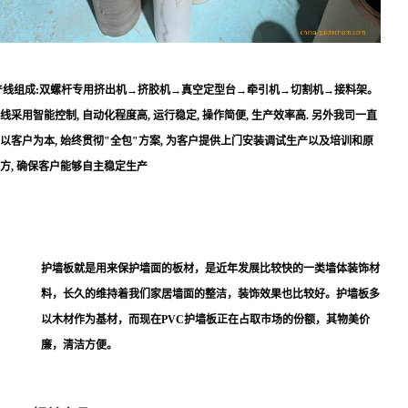
线组成:
双螺杆专用挤出机
→挤胶机→真空定型台→牵引机→切割机→接料架。
线采用智能控制, 自动化程度高, 运行稳定, 操作简便, 生产效率高. 另外我司一直
以客户为本, 始终贯彻"全包"方案, 为客户提供上门安装调试生产以及培训和原
方, 确保客户能够自主稳定生产
护墙板就是用来保护墙面的板材，是近年发展比较快的一类墙体装饰材
料，长久的维持着我们家居墙面的整洁，装饰效果也比较好。护墙板多
以木材作为基材，而现在PVC护墙板正在占取市场的份额，其物美价
廉，清洁方便。