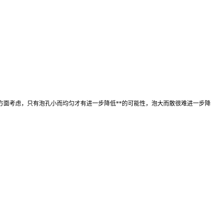
方面考虑，只有泡孔小而均匀才有进一步降
低
**
的可能性，泡大而散很难进一步降