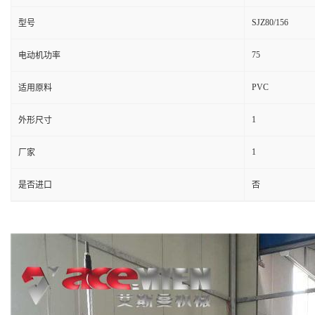
SJZ80/156
型号
75
电动机功率
PVC
适用原料
1
外形尺寸
1
厂家
是否进口
否