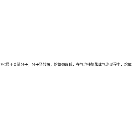
PVC
属于直链分子，分子链较短，熔体强度低，在气泡核膨胀成气泡过程中，熔体