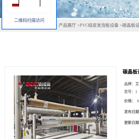
二维码扫描访问
您当前的位置：
网站首页
>
产品展厅
>
PVC结皮发泡板设备
>
碳晶板设
碳晶板
品牌：
艾
货号：
1
价格：
￥
发布日期
更新日期