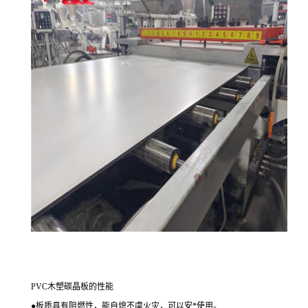
PVC
木塑
碳晶板
的性能
●
板质具有阻燃性，能自熄不虞火灾，可以
安
*
使用。