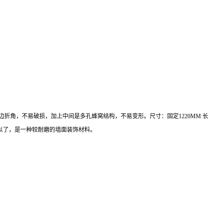
边折角，不易破损，加上中间是多孔蜂窝结构，不易变形。尺寸：固定
1220MM
长
以了，是一种较耐磨的墙面装饰材料。