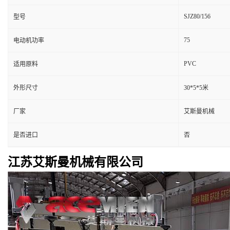
SJZ80/156
型号
75
电动机功率
PVC
适用原料
外形尺寸
30*5*5米
厂家
艾斯曼机械
是否进口
否
江苏艾斯曼机械有限公司