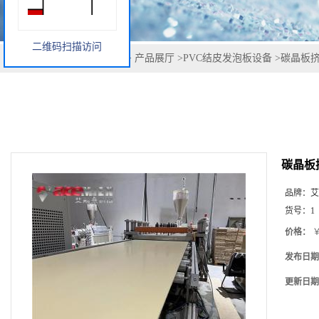
二维码扫描访问
您当前的位置：
网站首页
>
产品展厅
>
PVC结皮发泡板设备
>
碳晶板挤
碳晶板
品牌：
艾
货号：
1
价格：
￥
发布日期
更新日期