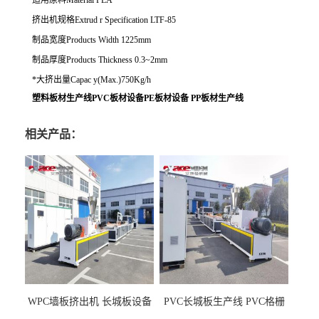
适用原料
Material PLA
挤出机规格
Extrud r Specification LTF-85
制品宽度
Products Width 1225mm
制品厚度
Products Thickness 0.3~2mm
*
大挤出量
Capac y(Max.)750Kg/h
塑料板材生产线
PVC
板材设备
PE
板材设备
PP
板材生产线
相关产品：
WPC墙板挤出机 长城板设备
PVC长城板生产线 PVC格栅