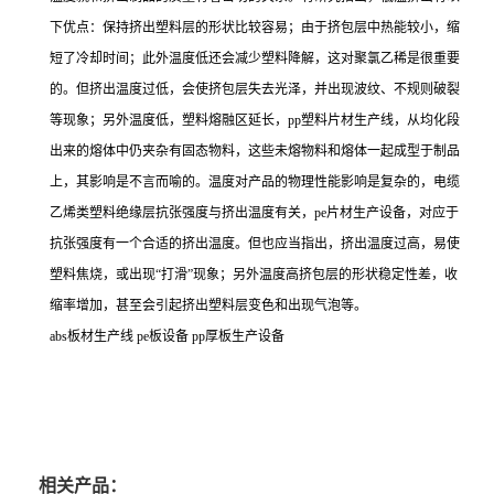
下优点：保持挤出塑料层的形状比较容易；由于挤包层中热能较小，缩
短了冷却时间；此外温度低还会减少塑料降解，这对聚氯乙稀是很重要
的。但挤出温度过低，会使挤包层失去光泽，并出现波纹、不规则破裂
等现象；另外温度低，塑料熔融区延长，
pp
塑料片材生产线，从均化段
出来的熔体中仍夹杂有固态物料，这些未熔物料和熔体一起成型于制品
上，其影响是不言而喻的。温度对产品的物理性能影响是复杂的，电缆
乙烯类塑料绝缘层抗张强度与挤出温度有关，
pe
片材生产设备，对应于
抗张强度有一个合适的挤出温度。但也应当指出，挤出温度过高，易使
塑料焦烧，或出现
“
打滑
”
现象；另外温度高挤包层的形状稳定性差，收
缩率增加，甚至会引起挤出塑料层变色和出现气泡等。
abs
板材生产线
pe
板设备
pp
厚板生产设备
相关产品：