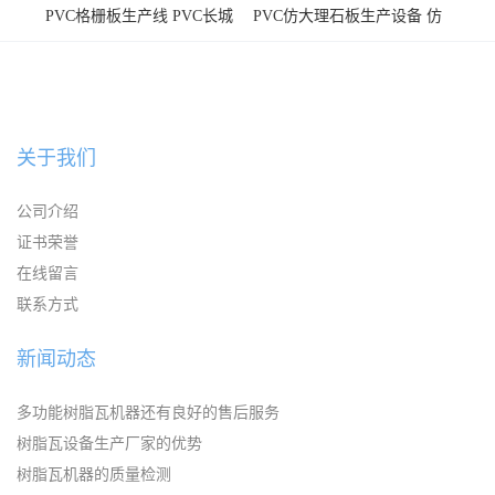
PVC格栅板生产线 PVC长城
PVC仿大理石板生产设备 仿
板机器价格
大理石板设备
关于我们
公司介绍
证书荣誉
在线留言
联系方式
新闻动态
多功能树脂瓦机器还有良好的售后服务
树脂瓦设备生产厂家的优势
树脂瓦机器的质量检测