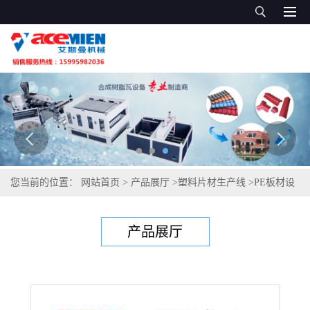
您当前的位置：
网站首页
>
产品展厅
>
塑料片材生产线
>
PE板材设
备报价 PP板加工机器 塑料板生产设备
产品展厅