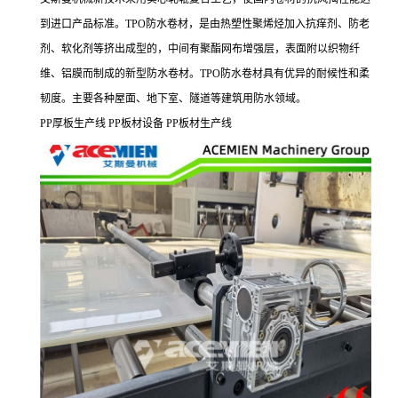
到进口产品标准。
TPO
防水卷材，是由热塑性聚烯烃加入抗痒剂、防老
剂、软化剂等挤出成型的，中间有聚酯网布增强层，表面附以织物纤
维、铝膜而制成的新型防水卷材。
TPO
防水卷材具有优异的耐候性和柔
韧度。主要各种屋面、地下室、隧道等建筑用防水领域。
PP
厚板生产线
PP
板材设备
PP
板材生产线