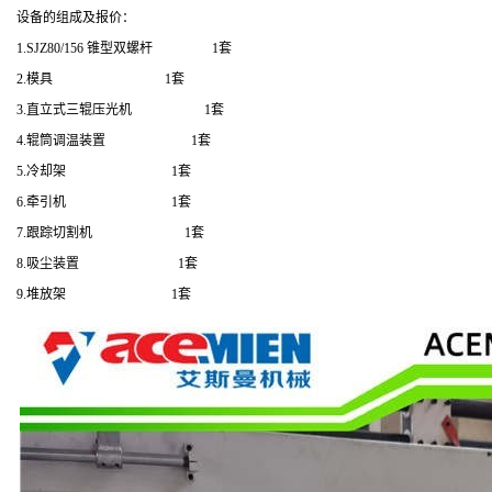
设备的组成及报价：
1.SJZ80/156 锥型双螺杆 1套
2.模具 1套
3.直立式三辊压光机 1套
4.辊筒调温装置 1套
5.冷却架 1套
6.牵引机 1套
7.跟踪切割机 1套
8.吸尘装置 1套
9.堆放架 1套