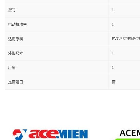
1
型号
1
电动机功率
PVC/PET/PS/PC/
适用原料
1
外形尺寸
1
厂家
是否进口
否