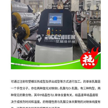
可通过注射吹塑模压热成型及挤出成型等方式进行加工。的单体乳酸是
一个手性分子，存在两种旋光对映体L-乳酸与D-乳酸。有三种构型，两
种常见的聚合物，其中P结晶性与L单体含量有关，结晶速率结晶度取
决于成核剂时间和温度。的物理性质与乳酸立体共聚物的对映体纯度有