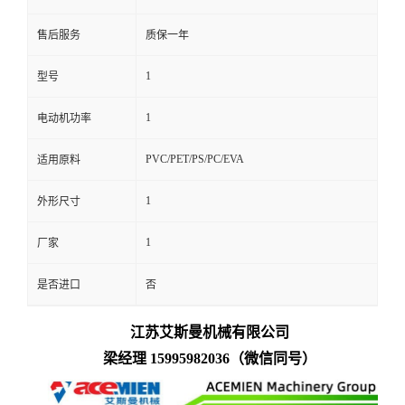
售后服务
质保一年
1
型号
1
电动机功率
PVC/PET/PS/PC/EVA
适用原料
1
外形尺寸
1
厂家
是否进口
否
江苏艾斯曼机械有限公司
梁经理 15995982036（微信同号）