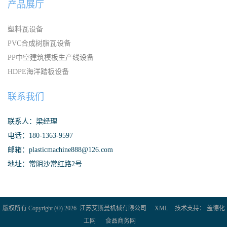
产品展厅
塑料瓦设备
PVC合成树脂瓦设备
PP中空建筑模板生产线设备
HDPE海洋踏板设备
联系我们
联系人：梁经理
电话：180-1363-9597
邮箱：plasticmachine888@126.com
地址：常阴沙常红路2号
版权所有 Copyright (©) 2026
江苏艾斯曼机械有限公司
XML
技术支持：
盖德化
工网
食品商务网