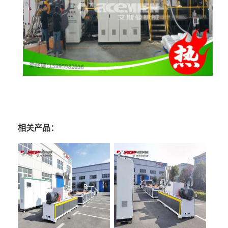
相关产品：