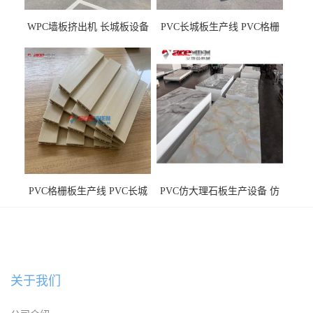
WPC墙板挤出机 长城板设备
PVC长城板生产线 PVC格栅
WPC长城板生产线
板机器价格
PVC格栅板生产线 PVC长城
PVC仿大理石板生产设备 仿
板机器价格
大理石板设备
关于我们