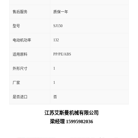
售后服务
质保一年
SJ150
型号
132
电动机功率
PP/PE/ABS
适用原料
1
外形尺寸
1
厂家
是否进口
否
江苏艾斯曼机械有限公司
梁经理 15995982036