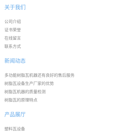
关于我们
公司介绍
证书荣誉
在线留言
联系方式
新闻动态
多功能树脂瓦机器还有良好的售后服务
树脂瓦设备生产厂家的优势
树脂瓦机器的质量检测
树脂瓦的原理特点
产品展厅
塑料瓦设备