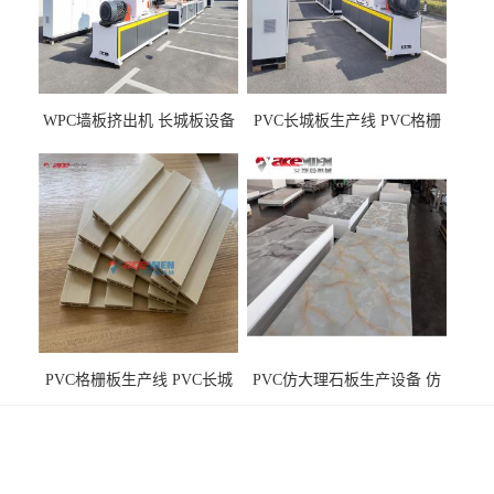
WPC墙板挤出机 长城板设备
PVC长城板生产线 PVC格栅
WPC长城板生产线
板机器价格
PVC格栅板生产线 PVC长城
PVC仿大理石板生产设备 仿
板机器价格
大理石板设备