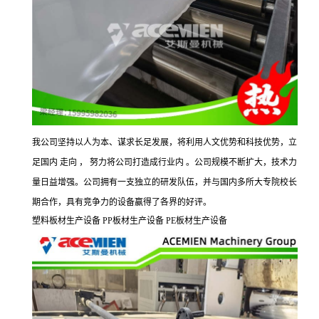
我公司坚持以人为本、谋求长足发展，将利用人文优势和科技优势，立
足国内
走向 ，
努力将公司打造成行业内 。公司规模不断扩大，技术力
量日益增强。公司拥有一支独立的研发队伍，并与国内多所大专院校长
期合作，具有竞争力的设备赢得了各界的好评。
塑料板材生产设备 PP板材生产设备 PE板材生产设备