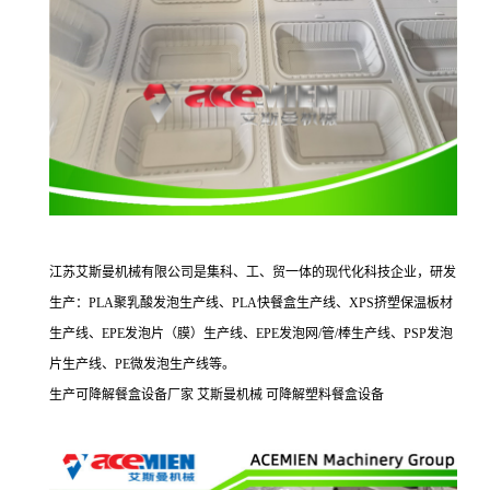
江苏艾斯曼
机械有限公司是集科、工、贸一体的现代化科技企业，研发
生产：
PLA
聚乳酸发泡生产线、
PLA
快餐盒生产线、
XPS
挤塑保温板材
生产线、
EPE
发泡片（膜）生产线、
EPE
发泡网
/
管
/
棒生产线、
PSP
发泡
片生产线、
PE
微发泡生产线等。
生产可降解餐盒设备厂家
艾斯曼机械
可降解塑料餐盒设备