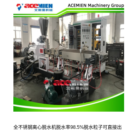
全不锈钢离心脱水机脱水率
98.5%
脱水粒子可直接出