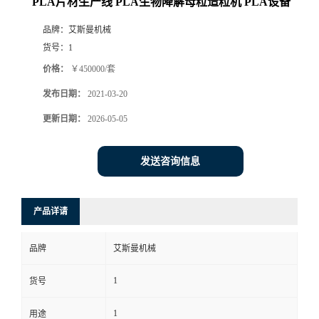
PLA片材生产线 PLA生物降解母粒造粒机 PLA设备
品牌：
艾斯曼机械
货号：
1
价格：
￥450000/套
发布日期：
2021-03-20
更新日期：
2026-05-05
发送咨询信息
产品详请
品牌
艾斯曼机械
1
货号
1
用途