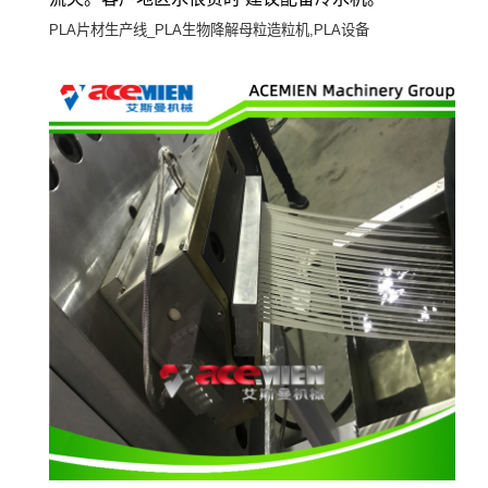
PLA
片材生产线
_PLA
生物降解母粒造粒机
,PLA
设备