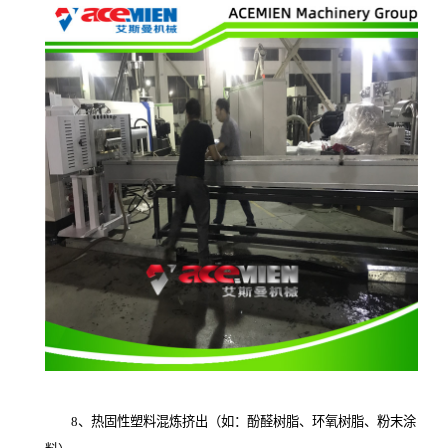
8、热固性塑料混炼挤出（如：酚醛树脂、环氧树脂、粉末涂