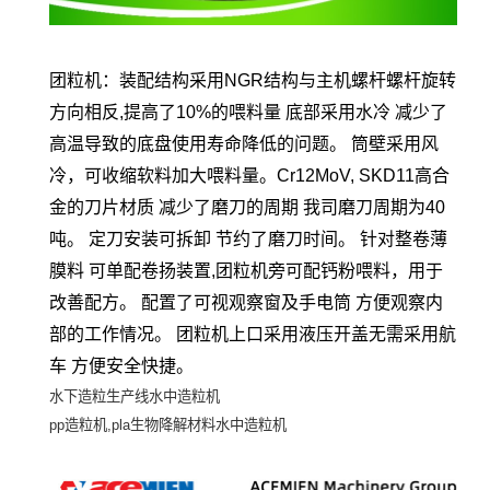
团粒机：装配结构采用
NGR
结构与主机螺杆螺杆旋转
方向相反
,
提高了
10%
的喂料量 底部采用水冷 减少了
高温导致的底盘使用寿命降低的问题。 筒壁采用风
冷，可收缩软料加大喂料量。
Cr12MoV, SKD11
高合
金的刀片材质 减少了磨刀的周期 我司磨刀周期为
40
吨。 定刀安装可拆卸 节约了磨刀时间。 针对整卷薄
膜料 可单配卷扬装置
,
团粒机旁可配钙粉喂料，用于
改善配方。 配置了可视观察窗及手电筒 方便观察内
部的工作情况。 团粒机上口采用液压开盖无需采用航
车 方便安全快捷。
水下造粒生产线水中造粒机
pp
造粒机
,pla
生物降解材料水中造粒机