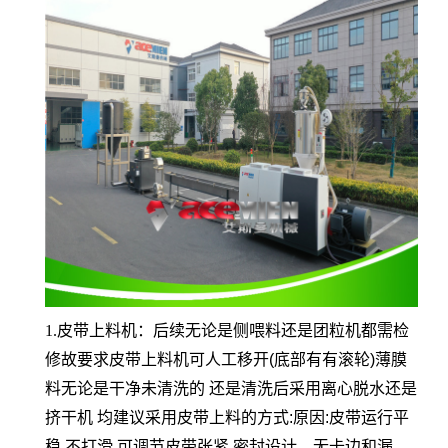
1.
皮带上料机：后续无论是侧喂料还是团粒机都需检
修故要求皮带上料机可人工移开
(
底部有有滚轮
)
薄膜
料无论是干净未清洗的 还是清洗后采用离心脱水还是
挤干机 均建议采用皮带上料的方式
:
原因
:
皮带运行平
稳
,
不打滑
,
可调节皮带张紧
.
密封设计，无卡边和漏