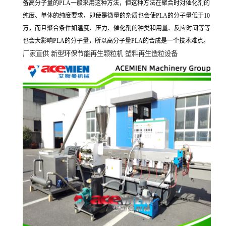
备高分子量的
PLA
一般采用这种方法，但这种方法在聚合时对催化剂的
纯度、单体的纯度要求，即使是微量的杂质也会使
PLA
的分子量低于
10
万，而且聚合条件如温度、压力、催化剂的种类和用量、反应时间等等
也会大影响
PLA
的分子量，所以高分子量
PLA
的合成是一个技术难点。
厂家直供
新型环保节能再生颗粒机
塑料再生造粒设备