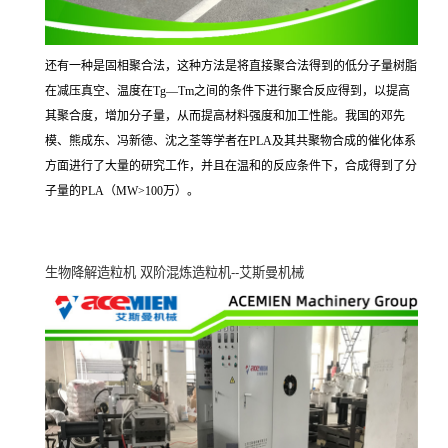
还有一种是固相聚合法，这种方法是将直接聚合法得到的低分子量树脂
在减压真空、温度在
Tg—Tm
之间的条件下进行聚合反应得到，以提高
其聚合度，增加分子量，从而提高材料强度和加工性能。我国的邓先
模、熊成东、冯新德、沈之荃等学者在
PLA
及其共聚物合成的催化体系
方面进行了大量的研究工作，并且在温和的反应条件下，合成得到了分
子量的
PLA
（
MW>100
万）。
生物降解造粒机
双阶混炼造粒机
--
艾斯曼机械