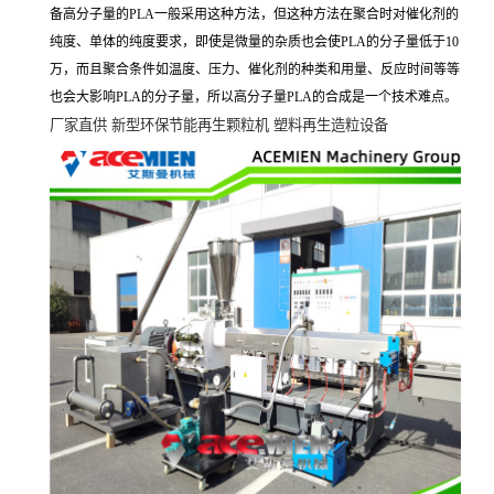
备高分子量的
PLA
一般采用这种方法，但这种方法在聚合时对催化剂的
纯度、单体的纯度要求，即使是微量的杂质也会使
PLA
的分子量低于
10
万，而且聚合条件如温度、压力、催化剂的种类和用量、反应时间等等
也会大影响
PLA
的分子量，所以高分子量
PLA
的合成是一个技术难点。
厂家直供
新型环保节能再生颗粒机
塑料再生造粒设备