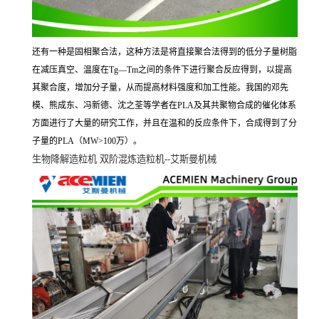
还有一种是固相聚合法，这种方法是将直接聚合法得到的低分子量树脂
在减压真空、温度在
Tg—Tm
之间的条件下进行聚合反应得到，以提高
其聚合度，增加分子量，从而提高材料强度和加工性能。我国的邓先
模、熊成东、冯新德、沈之荃等学者在
PLA
及其共聚物合成的催化体系
方面进行了大量的研究工作，并且在温和的反应条件下，合成得到了分
子量的
PLA
（
MW>100
万）。
生物降解造粒机
双阶混炼造粒机
--
艾斯曼机械