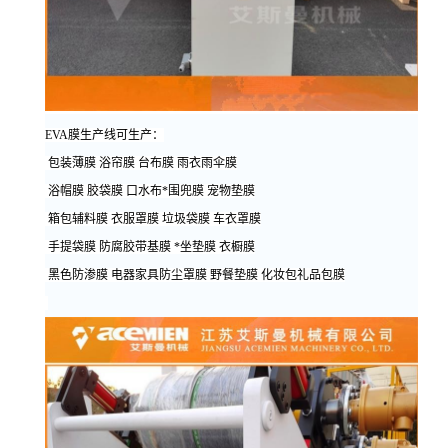
EVA
膜生产线可生产：
包装薄膜 浴帘膜 台布膜 雨衣雨伞膜
浴帽膜 胶袋膜 口水布*围兜膜 宠物垫膜
箱包辅料膜 衣服罩膜 垃圾袋膜 车衣罩膜
手提袋膜 防腐胶带基膜 *坐垫膜 衣橱膜
黑色防渗膜 电器家具防尘罩膜 野餐垫膜 化妆包礼品包膜