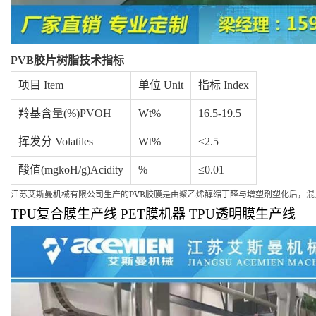
PVB
胶片树脂技术指标
项目 Item
单位 Unit
指标 Index
羚基含量(%)PVOH
Wt%
16.5-19.5
挥发分 Volatiles
Wt%
≤2.5
酸值(mgkoH/g)Acidity
%
≤0.01
PVB
江苏艾斯曼机械有限公司生产的
胶膜是由聚乙烯醇缩丁醛与增塑剂塑化后，混
TPU
复合膜生产线
PET
膜机器
TPU
透明膜生产线