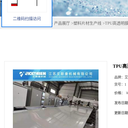
二维码扫描访问
您当前的位置：
网站首页
>
产品展厅
>
塑料片材生产线
>
TPU高透明
TPU
品牌：
艾
货号：
1
价格：
￥
发布日期
更新日期