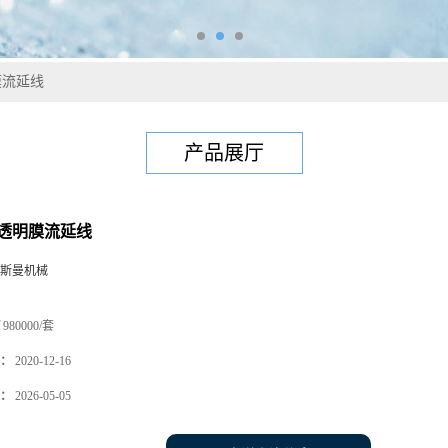
膜流延线
产品展厅
高透明膜流延线
斯曼机械
980000/套
：
2020-12-16
：
2026-05-05