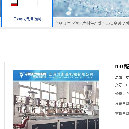
二维码扫描访问
您当前的位置：
网站首页
>
产品展厅
>
塑料片材生产线
>
TPU高透明
TPU
品牌：
艾
货号：
1
价格：
￥
发布日期
更新日期