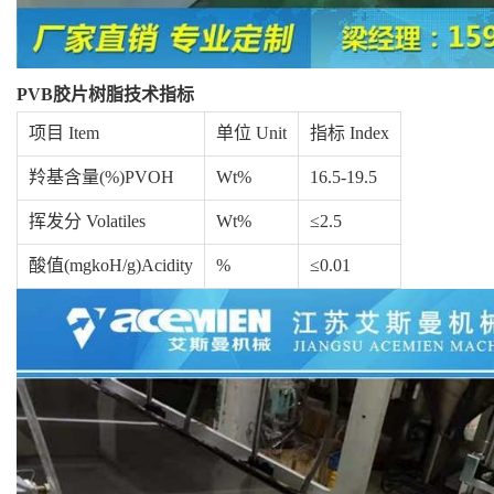
PVB
胶片树脂技术指标
项目 Item
单位 Unit
指标 Index
羚基含量(%)PVOH
Wt%
16.5-19.5
挥发分 Volatiles
Wt%
≤2.5
酸值(mgkoH/g)Acidity
%
≤0.01