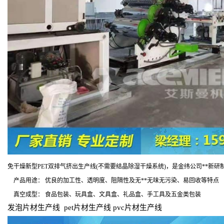
免干燥新型
PET
双排
气挤出生产线
(
不需要结晶除湿干燥系统
)
，是金纬公司
**
新研
产品用途：
优良的加工性、透明度、阻隔性及无
**
无味无污染、易回收等特点
真空成型：
食品包装、玩具盒、文具盒、礼品盒、手工具及五金类包装
发泡片材生产线
pet
片材生产线
pvc
片材生产线