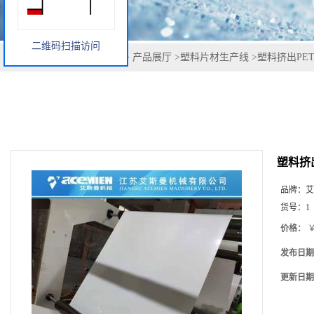
二维码扫描访问
您当前的位置：
网站首页
>
产品展厅
>
塑料片材生产线
>
塑料挤出PET
塑料挤出
品牌：
艾
货号：
1
价格：
￥
发布日期
更新日期