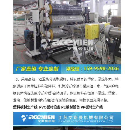
6
、采用高效、双混炼分离型螺杆，特具优异的塑化、混炼能力，特
(
别适用于再生粒料和破碎料。机筒冷却控温可采用油、水、气
用户根
)
据具体情况选用冷却介质
自动调节，保证物料在恒温下混炼、塑化、
发泡，使板材发泡均匀细密有足够的硬度、韧性表面光滑平整。
塑料板材生产线
PVC
板材设备
PE
板材设备
PP
板材生产线