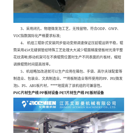
3
ODP
GWP
、采用闭孔、物理微发泡工艺，无残留物，符合
、
、
VOC
;
指数国际化严格要求标准
4
、
机组三辊卧式安装同步驱动变频调速保证压延辊运转平稳，辊
45#
筒采用
无缝钢管经特殊工艺处理大大减少辊面梯度使板材光滑平整
;
花纹清晰
移动机架可在不换辊筒位置时生产不同表面的片板材，缩短
调换辊筒时间提高效率。
5
、机组略加改进就可以生产应用在箱包、手袋、高尔夫球配套等
**
PP
PE(
制造业、包装业、文具制造业、
用板制造业等所使用的
、
微发
)
PS
ABS
****
泡
、
、
板片材，
地提高了该机组的可兼容性。
PVC
片材生产线
PP
板材设备
PET
片材生产线
PE
板材设备