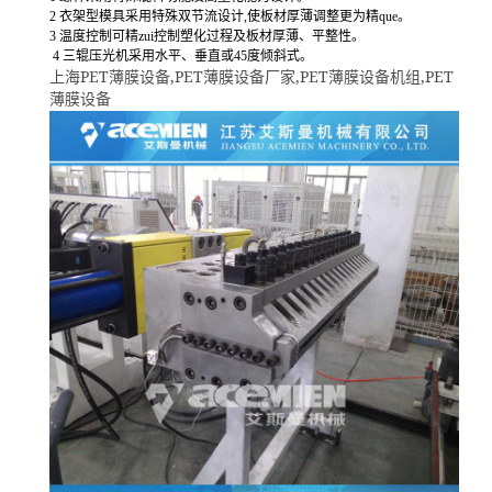
2
衣架型模具采用特殊双节流设计,使板材厚薄调整更为精que。
3
温度控制可精zui控制塑化过程及板材厚薄、平整性。
4
三辊压光机采用水平、垂直或45度倾斜式。
PET
,PET
,PET
,PET
上海
薄膜设备
薄膜设备厂家
薄膜设备机组
薄膜设备