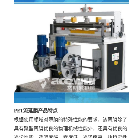
PET
流延膜产品特点
根据使用领域对薄膜的特殊性能的要求，该薄膜除了
具有聚酯薄膜优良的物理机械性能外，还具有优良的
光学性能、透明度好、雾度低、光泽度高、热稳定性