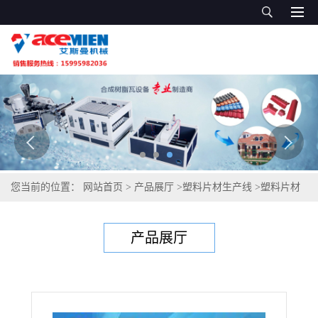
您当前的位置：
网站首页
>
产品展厅
>
塑料片材生产线
>
塑料片材
挤出生产线 pet片材生产线
产品展厅