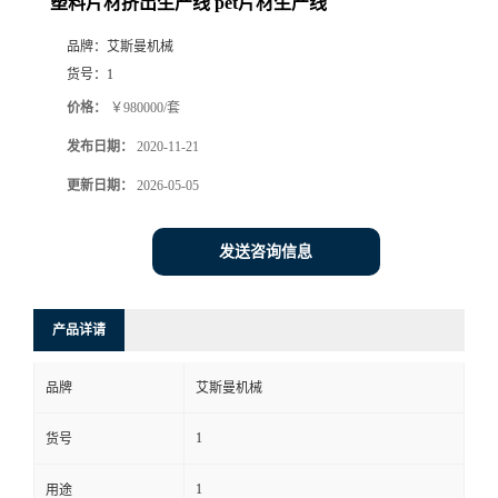
塑料片材挤出生产线 pet片材生产线
品牌：
艾斯曼机械
货号：
1
价格：
￥980000/套
发布日期：
2020-11-21
更新日期：
2026-05-05
发送咨询信息
产品详请
品牌
艾斯曼机械
1
货号
1
用途