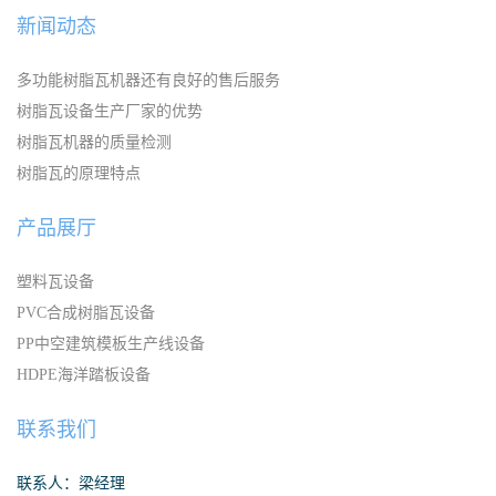
新闻动态
多功能树脂瓦机器还有良好的售后服务
树脂瓦设备生产厂家的优势
树脂瓦机器的质量检测
树脂瓦的原理特点
产品展厅
塑料瓦设备
PVC合成树脂瓦设备
PP中空建筑模板生产线设备
HDPE海洋踏板设备
联系我们
联系人：梁经理