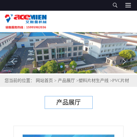
您当前的位置：
网站首页
>
产品展厅
>
塑料片材生产线
>
PVC片材
挤出生产线 PET片材生产线
产品展厅