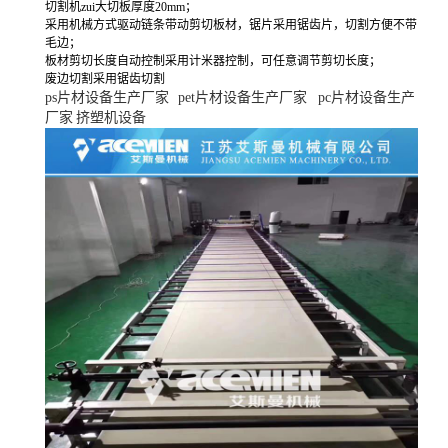
切割机zui大切板厚度20mm；
采用机械方式驱动链条带动剪切板材，锯片采用锯齿片，切割方便不带
毛边；
板材剪切长度自动控制采用计米器控制，可任意调节剪切长度；
废边切割采用锯齿切割
ps
片材
设备
生产厂家
pet
片材
设备
生产厂家
pc
片材
设备
生产
厂家
挤塑机设备