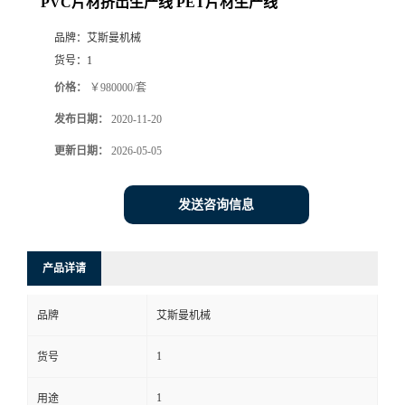
PVC片材挤出生产线 PET片材生产线
品牌：
艾斯曼机械
货号：
1
价格：
￥980000/套
发布日期：
2020-11-20
更新日期：
2026-05-05
发送咨询信息
产品详请
品牌
艾斯曼机械
1
货号
1
用途