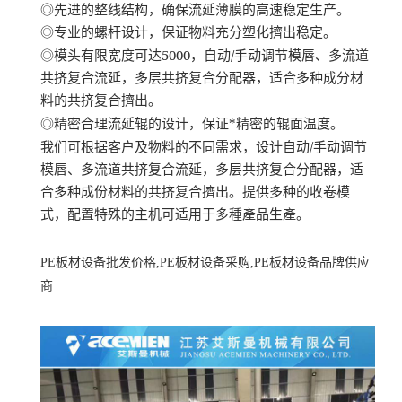
◎先进的整线结构，确保流延薄膜的高速稳定生产。
◎专业的螺杆设计，保证物料充分塑化擠出稳定。
5000
/
◎模头有限宽度可达
，自动
手动调节模唇、多流道
共挤复合流延，多层共挤复合分配器，适合多种成分材
料的共挤复合擠出。
*
◎精密合理流延辊的设计，保证
精密的辊面温度。
/
我们可根据客户及物料的不同需求，设计自动
手动调节
模唇、多流道共挤复合流延，多层共挤复合分配器，适
合多种成份材料的共挤复合擠出。提供多种的收卷模
式，配置特殊的主机可适用于多種產品生產。
PE
板材设备批发价格,PE
板材设备采购,PE
板材设备品牌供应
商