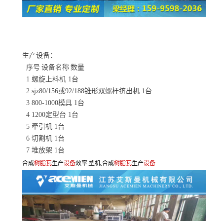
生产设备：
序号
设备名称
数量
1
螺旋上料机
1
台
2 sjz80/156
或
92/188
锥形双螺杆挤出机
1
台
3 800-1000
模具
1
台
4 1200
定型台
1
台
5
牵引机
1
台
6
切割机
1
台
7
堆放架
1
台
合成
树脂瓦
生产
设备
效率,塑机,合成
树脂瓦
生产
设备