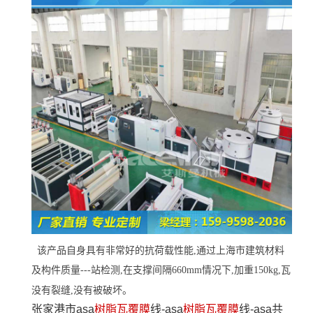
该产品自身具有非常好的抗荷载性能
,
通过上海市建筑材料
及构件质量
---
站检测
,
在支撑间隔
660mm
情况下
,
加重
150kg,
瓦
没有裂缝
,
没有被破坏。
张家港市asa
树脂瓦覆膜
线-asa
树脂瓦覆膜
线-asa共