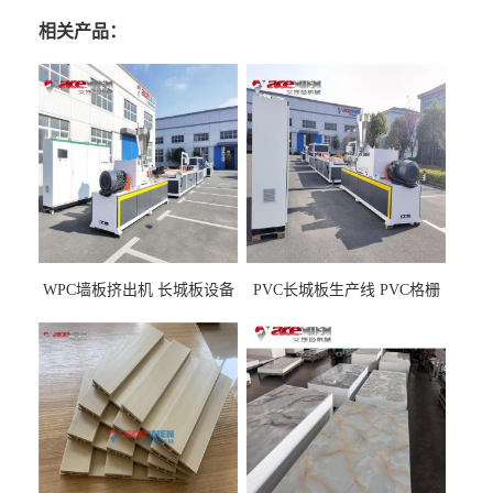
相关产品：
WPC墙板挤出机 长城板设备
PVC长城板生产线 PVC格栅
WPC长城板生产线
板机器价格