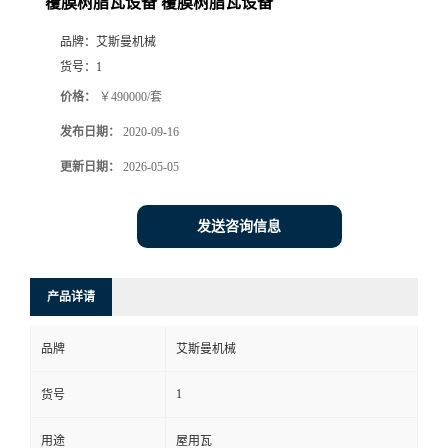
覆膜树脂瓦设备 覆膜树脂瓦设备
品牌：
艾斯曼机械
货号：
1
价格：
￥490000/套
发布日期：
2020-09-16
更新日期：
2026-05-05
发送咨询信息
产品详请
品牌
艾斯曼机械
1
货号
用途
屋用瓦