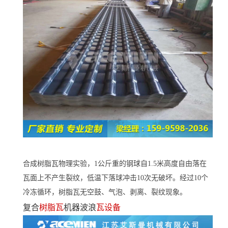
合成树脂瓦物理实验，
1
公斤重的钢球自
1.5
米高度自由落在
瓦面上不产生裂纹，低温下落球冲击
10
次无破坏。经过
10
个
冷冻循环，树脂瓦无空鼓、气泡、剥离、裂纹现象。
复合
树脂瓦
机器波浪
瓦设备