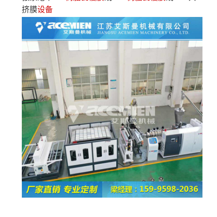
挤膜
设备