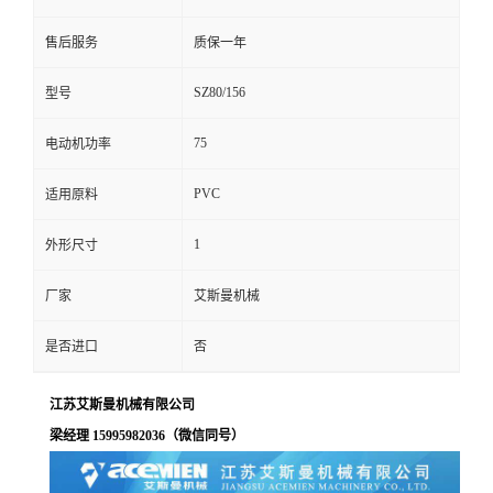
售后服务
质保一年
SZ80/156
型号
75
电动机功率
PVC
适用原料
1
外形尺寸
厂家
艾斯曼机械
是否进口
否
江苏艾斯曼机械有限公司
梁经理 15995982036（微信同号）