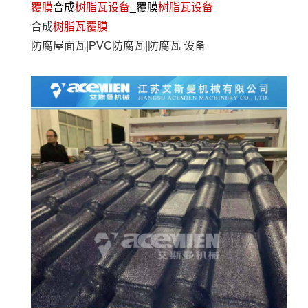
覆膜
合成
树脂瓦设备
_覆膜
树脂瓦设备
合成
树脂瓦覆膜
防腐屋面瓦|PVC防腐瓦|防腐瓦 设备