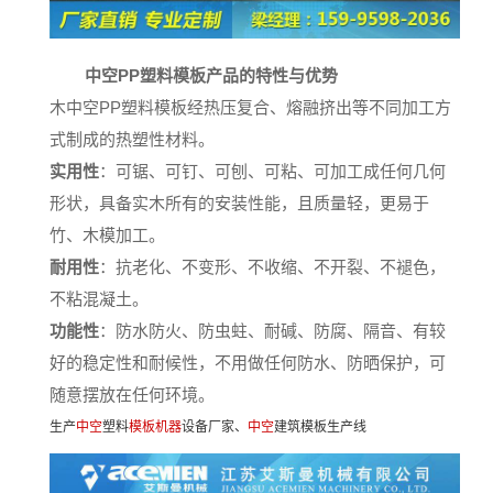
PP
中空
塑料模板产品的特性与优势
PP
木中空
塑料模板经热压复合、熔融挤出等不同加工方
式制成的热塑性材料。
实用性
：可锯、可钉、可刨、可粘、可加工成任何几何
形状，具备实木所有的安装性能，且质量轻，更易于
竹、木模加工。
耐用性
：抗老化、不变形、不收缩、不开裂、不褪色，
不粘混凝土。
功能性
：防水防火、防虫蛀、耐碱、防腐、隔音、有较
好的稳定性和耐候性，不用做任何防水、防晒保护，可
随意摆放在任何环境。
生产
中空
塑料
模板机器
设备厂家、
中空
建筑模板生产线