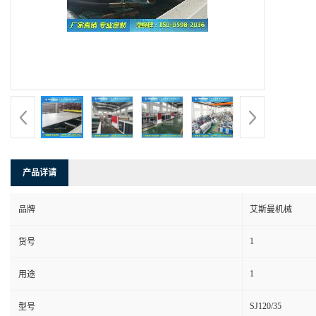
产品详请
品牌
艾斯曼机械
1
货号
1
用途
SJ120/35
型号