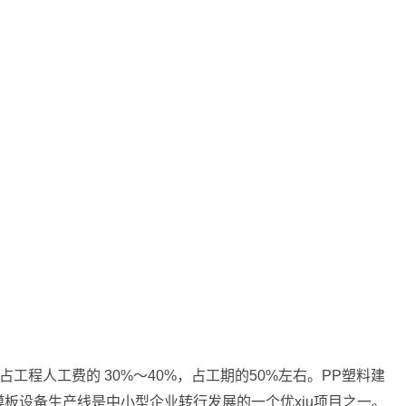
占工程人工费的
30%
～
40%
，占工期的
50%
左右。
PP
塑料建
模板设备生产线是中小型企业转行发展的一个优
xiu
项目之一。