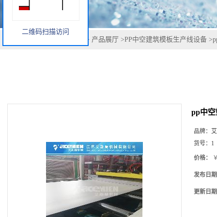
二维码扫描访问
您当前的位置：
网站首页
>
产品展厅
>
PP中空建筑模板生产线设备
>
pp中
品牌：
艾
货号：
1
价格：
￥
发布日期
更新日期