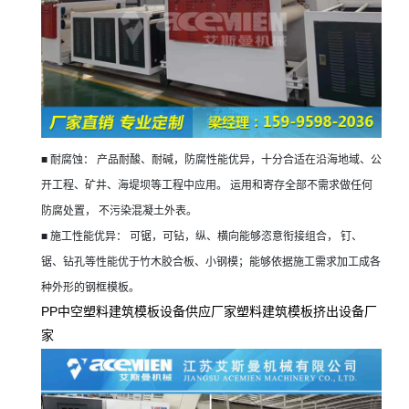
■
耐腐蚀：
产品耐酸、耐碱，防腐性能优异，十分合适在沿海地域、公
开工程、矿井、海堤坝等工程中应用。
运用和寄存全部不需求做任何
防腐处置，
不污染混凝土外表。
■
施工性能优异：
可锯，可钻，纵、横向能够恣意衔接组合，
钉、
锯、钻孔等性能优于竹木胶合板、小钢模；能够依据施工需求加工成各
种外形的钢框模板。
PP
中空塑料建筑模板设备供应厂家
塑料建筑模板挤出设备厂
家