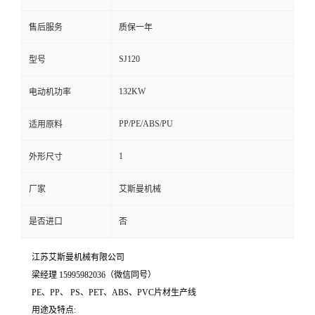
售后服务
质保一年
SJ120
型号
132KW
电动机功率
PP/PE/ABS/PU
适用原料
1
外形尺寸
厂家
艾斯曼机械
是否进口
否
江苏艾斯曼机械有限公司
梁经理 15995982036（微信同号）
PE、PP、 PS、PET、ABS、PVC片材生产线
用途及特点: