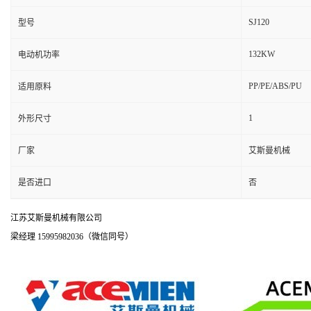
SJ120
型号
132KW
电动机功率
PP/PE/ABS/PU
适用原料
1
外形尺寸
厂家
艾斯曼机械
是否进口
否
江苏艾斯曼机械有限公司
梁经理 15995982036（微信同号）