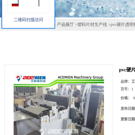
二维码扫描访问
您当前的位置：
网站首页
>
产品展厅
>
塑料片材生产线
>
pvc硬片透
pvc
品牌：
艾
货号：
1
价格：
￥
发布日期
更新日期