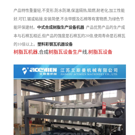
产品特性重量轻,不变形,防水防潮,保温隔热,阻燃,耐老化,加工性能
好,可钉,锯或粘接,安装简便,不含甲醛及石棉等有害物质,为绿色节
能环保建材。
中式合成树脂生产设备机器
产品优势产品的生产成
本与石棉瓦相近,但产品的强度是石棉瓦的20倍,使用寿命是石棉瓦
的10倍以上。
塑料彩钢瓦机器设备
树脂瓦机器
,合成
树脂瓦设备生产
线,
树脂瓦设备