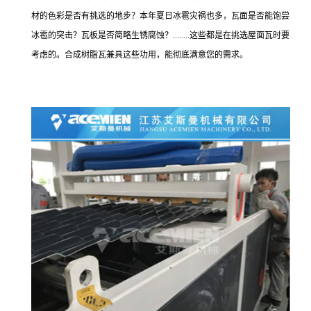
材的色彩是否有挑选的地步？本年夏日冰雹灾祸也多，瓦面是否能饱尝
冰雹的突击？瓦板是否简略生锈腐蚀？........这些都是在挑选屋面瓦时要
考虑的。合成树脂瓦兼具这些功用，能彻底满意您的需求。