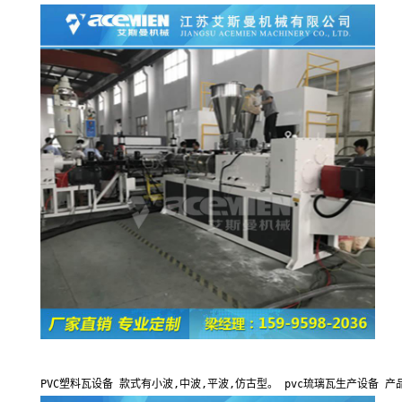
PVC塑料瓦设备 款式有小波,中波,平波,仿古型。 pvc琉璃瓦生产设备