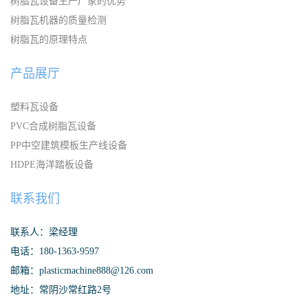
树脂瓦设备生产厂家的优势
树脂瓦机器的质量检测
树脂瓦的原理特点
产品展厅
塑料瓦设备
PVC合成树脂瓦设备
PP中空建筑模板生产线设备
HDPE海洋踏板设备
联系我们
联系人：梁经理
电话：180-1363-9597
邮箱：plasticmachine888@126.com
地址：常阴沙常红路2号