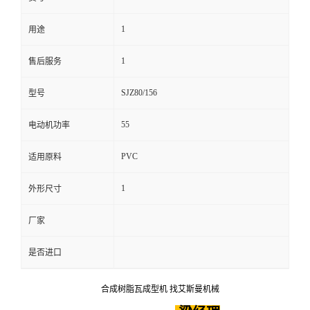
1
用途
1
售后服务
SJZ80/156
型号
55
电动机功率
PVC
适用原料
1
外形尺寸
厂家
是否进口
合成树脂瓦成型机 找艾斯曼机械