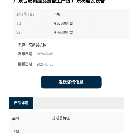
广东合成树脂瓦设备生产线 广东树脂瓦设备
起订量 (台)
价格
1-2
￥
528000 /台
≥2
￥
490000 /台
品牌：
艾斯曼机械
发布日期：
2020-02-19
更新日期：
2026-05-05
发送咨询信息
产品详请
品牌
艾斯曼机械
货号