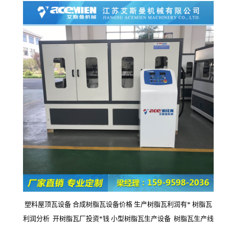
塑料屋顶瓦设备
合成树脂瓦设备价格
生产树脂瓦利润有*
树脂瓦
利润分析
开树脂瓦厂投资*钱
小型树脂瓦生产设备
树脂瓦生产线