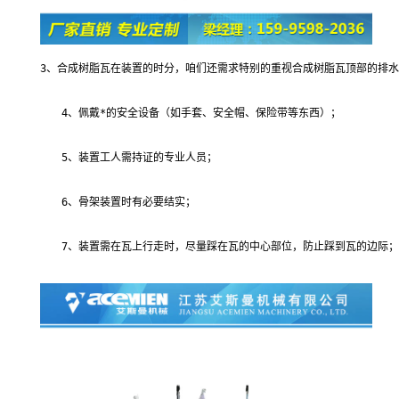
3、合成树脂瓦在装置的时分，咱们还需求特别的重视合成树脂瓦顶部的排水
　　4、佩戴*的安全设备（如手套、安全帽、保险带等东西）；

　　5、装置工人需持证的专业人员；

　　6、骨架装置时有必要结实；

　　7、装置需在瓦上行走时，尽量踩在瓦的中心部位，防止踩到瓦的边际；