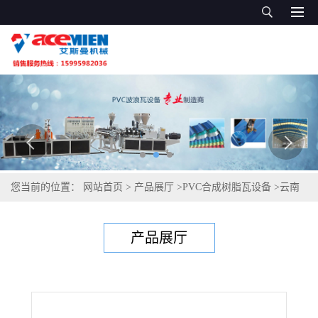
您当前的位置：
网站首页
>
产品展厅
>
PVC合成树脂瓦设备
>
云南
ASA树脂瓦片设备 张家港屋面树脂瓦设备
产品展厅