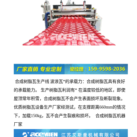
合成树脂瓦生产线
波浪瓦*的承载力：合成树脂瓦具有良好
的承载能力。
生产树脂瓦利润有*
在温度较低的地区，即使
屋顶常年积雪，合成树脂瓦不会产生表面损坏及断裂现象。
优质树脂瓦设备生产厂家经测试，在支撑距离
660mm
的情况
下，加载
150kg
，瓦不会产生裂痕和损坏。
合成树脂瓦机器
厂家