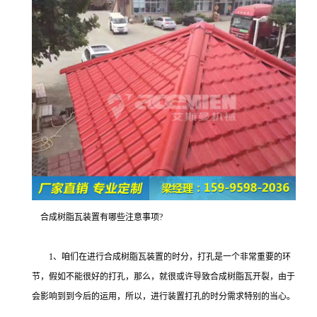
合成树脂瓦装置有哪些注意事项?
1、咱们在进行合成树脂瓦装置的时分，打孔是一个非常重要的环
节，假如不能很好的打孔，那么，就很或许导致合成树脂瓦开裂，由于
会影响到到今后的运用，所以，进行装置打孔的时分需求特别的当心。