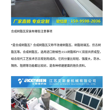
合成树脂瓦安装有哪些注意事项
*是合成树脂瓦？合成树脂瓦又称平改坡树脂瓦、树脂琉璃瓦、仿古树
脂瓦等。合成树脂瓦，选用进口耐候性ASA树脂和PVC双层共挤成型，
结合现代工艺技术仿古规划而成的。它的分量比较轻、强度大，防水、
隔热、阻燃等功能都比较好。是各种修建屋面的抱负资料。