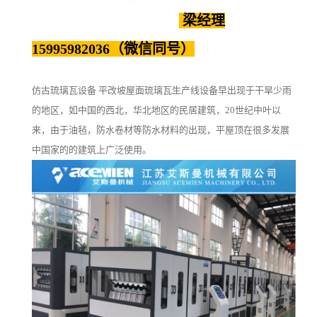
梁经理
15995982036（微信同号）
仿古琉璃瓦设备 平改坡屋面琉璃瓦生产线设备早出现于干旱少雨
的地区，如中国的西北，华北地区的民居建筑，20世纪中叶以
来，由于油毡，防水卷材等防水材料的出现，平屋顶在很多发展
中国家的的建筑上广泛使用。