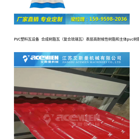
PVC塑料瓦设备 合成树脂瓦（复合琉璃瓦）表层高耐候性树脂和主体pv