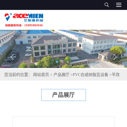
您当前的位置：
网站首页
>
产品展厅
>
PVC合成树脂瓦设备
>
平改
坡用屋面瓦 平改坡隔热瓦设备
产品展厅