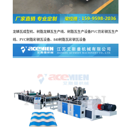
龙鳞瓦成型机、树脂龙鳞瓦生产线、树脂瓦生产设备
PVC
仿彩钢瓦生产
线、
PVC
树脂彩钢瓦设备、
840
树脂瓦彩钢瓦设备