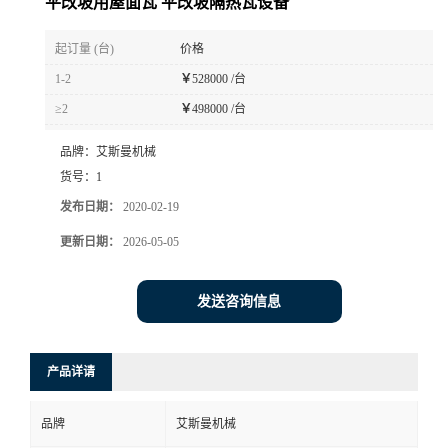
平改坡用屋面瓦 平改坡隔热瓦设备
起订量 (台)
价格
1-2
￥
528000 /台
≥2
￥
498000 /台
品牌：
艾斯曼机械
货号：
1
发布日期：
2020-02-19
更新日期：
2026-05-05
发送咨询信息
产品详请
品牌
艾斯曼机械