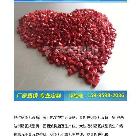
PVC
树脂瓦设备厂家、
PVC
塑料瓦设备、艾斯曼树脂瓦设备厂家
巴西
波树脂瓦成型机、巴西波树脂瓦生产线、大波浪树脂瓦成型机生产线
树脂瓦小青瓦成型机、树脂瓦小青瓦生产线、找艾斯曼机械