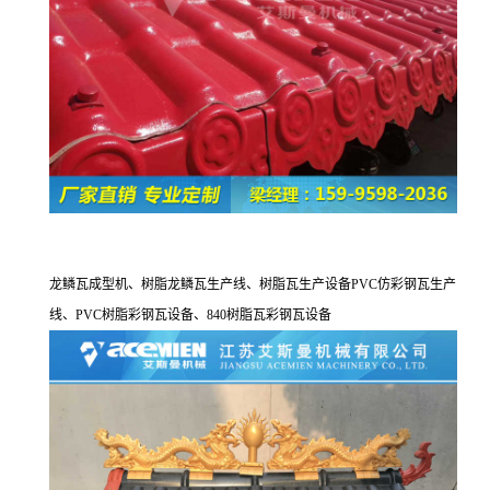
龙鳞瓦成型机、树脂龙鳞瓦生产线、树脂瓦生产设备
PVC
仿彩钢瓦生产
线、
PVC
树脂彩钢瓦设备、
840
树脂瓦彩钢瓦设备