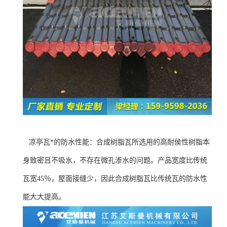
凉亭瓦*的防水性能：合成树脂瓦所选用的高耐侯性树脂本
身致密且不吸水，不存在微孔渗水的问题。产品宽度比传统
瓦宽45％，屋面接缝少，因此合成树脂瓦比传统瓦的防水性
能大大提高。