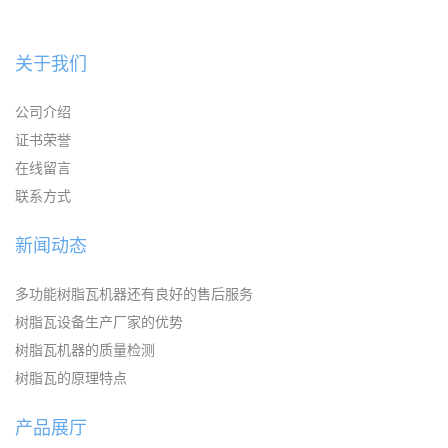
关于我们
公司介绍
证书荣誉
在线留言
联系方式
新闻动态
多功能树脂瓦机器还有良好的售后服务
树脂瓦设备生产厂家的优势
树脂瓦机器的质量检测
树脂瓦的原理特点
产品展厅