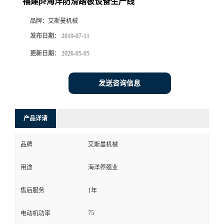
福建pe海洋防滑踏板设备生产线
品牌：
艾斯曼机械
发布日期：
2019-07-11
更新日期：
2026-05-05
发送咨询信息
产品详请
品牌
艾斯曼机械
用途
海洋养殖业
售后服务
1年
75
电动机功率