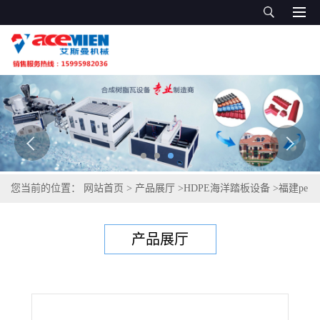
您当前的位置：
网站首页
>
产品展厅
>
HDPE海洋踏板设备
>
福建pe
海洋防滑踏板设备生产线
产品展厅